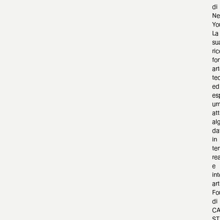
di
N
Yor
La
su
ri
fo
art
te
ed
es
um
at
alg
da
in
te
re
e
int
art
Fo
di
CA
ST