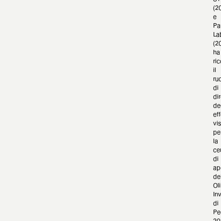
(2
e
Par
La
(2
ha
ri
il
ru
di
dir
de
eff
vis
pe
la
ce
di
ap
de
Ol
Inv
di
Pe
20