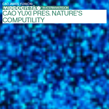
CAO JAMES YUXI
(CN)
IMMERSIVE INSTALLATION / WATERIMMERSION
CAO YUXI PRES. NATURE’S
COMPUTILITY