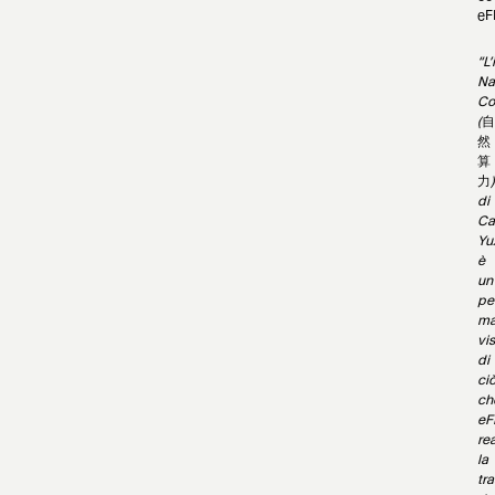
eF
“L’
Na
Co
(
自
然
算
力
)
di
Ca
Yu
è
un
pe
ma
vi
di
ci
ch
eF
rea
la
tr