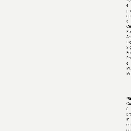
e
pr
op
a
Ce
Po
Ar
El
Si
Fe
Pr
e
M
Mo
Na
Co
è
pr
in
co
co