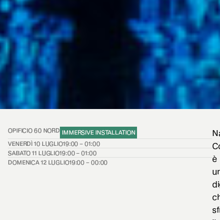
OPIFICIO 60 NORD
N
IMMERSIVE INSTALLATION
VENERDÌ 10 LUGLIO
19:00 – 01:00
Co
SABATO 11 LUGLIO
19:00 – 01:00
è
DOMENICA 12 LUGLIO
19:00 – 00:00
u
di
c
sf