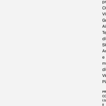
pr
C
V
G
Ai
Te
di
S
A
e
m
di
V
Pi
PR
CO
L’
è