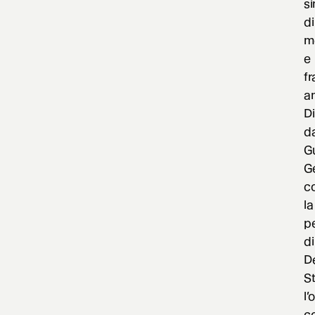
s
di
m
e
fr
a
Di
d
G
Ge
c
la
p
di
De
St
l’
co