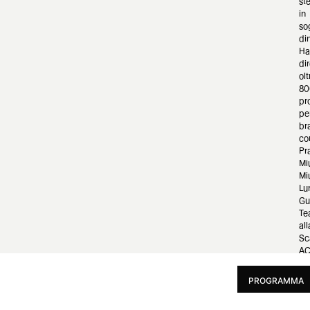
st
in
so
di
Ha
dir
olt
80
pr
pe
br
co
Pr
Mi
Mi
Lu
Gu
Te
all
Sc
A
Mi
AS
PROGRAMMA
Ro
Sa