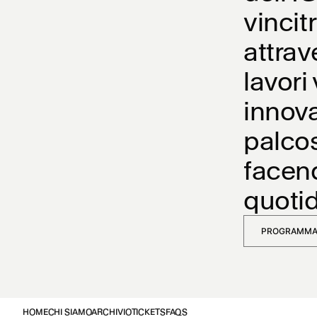
vincit
attrave
lavori 
innova
palcos
facend
quotid
PROGRAMM
HOME
CHI SIAMO
ARCHIVIO
TICKETS
FAQS