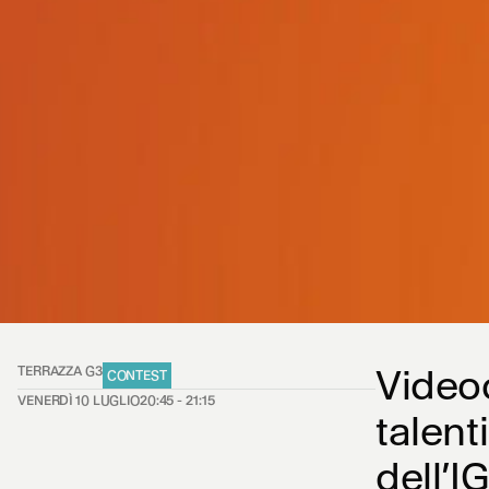
Videoc
TERRAZZA G3
CONTEST
VENERDÌ 10 LUGLIO
20:45 - 21:15
talent
dell’I