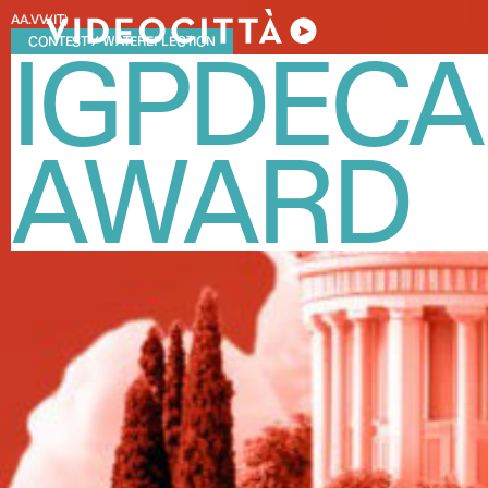
AA.VV.
(IT)
CONTEST
/
WATEREFLECTION
IGPDECA
AWARD