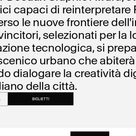
rici capaci di reinterpretare
rso le nuove frontiere dell'in
vincitori, selezionati per la 
zione tecnologica, si prepa
cenico urbano che abiterà l
o dialogare la creatività dig
iano della città.
BIGLIETTI
A